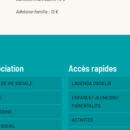
Adhésion famille : 12 €
ociation
Accès rapides
DE VIE SOCIALE
L’AGENDA D’ADELIS
E
ENFANCE/ JEUNESSE/
PARENTALITE
SIONS
ACTIVITES
 SOCIAL