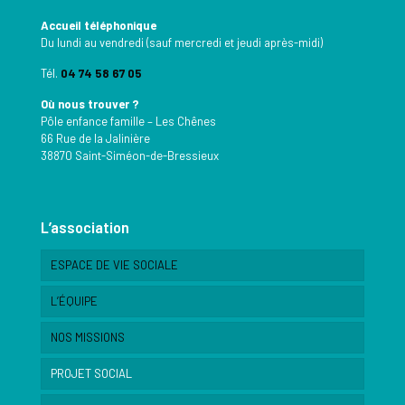
Accueil téléphonique
Du lundi au vendredi (sauf mercredi et jeudi après-midi)
Tél.
04 74 58 67 05
Où nous trouver ?
Pôle enfance famille – Les Chênes
66 Rue de la Jalinière
38870 Saint-Siméon-de-Bressieux
L’association
ESPACE DE VIE SOCIALE
L’ÉQUIPE
NOS MISSIONS
PROJET SOCIAL