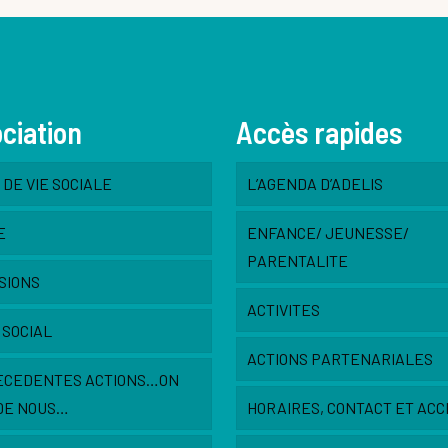
ociation
Accès rapides
DE VIE SOCIALE
L’AGENDA D’ADELIS
E
ENFANCE/ JEUNESSE/
PARENTALITE
SIONS
ACTIVITES
 SOCIAL
ACTIONS PARTENARIALES
ECEDENTES ACTIONS…ON
DE NOUS…
HORAIRES, CONTACT ET ACC