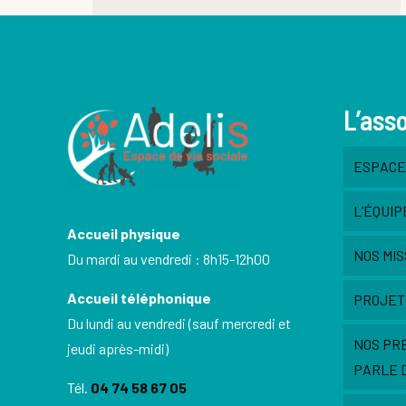
L’ass
ESPACE 
L’ÉQUIP
Accueil physique
NOS MIS
Du mardi au vendredi : 8h15-12h00
Accueil téléphonique
PROJET
Du lundi au vendredi (sauf mercredi et
NOS PR
jeudi après-midi)
PARLE 
Tél.
04 74 58 67 05