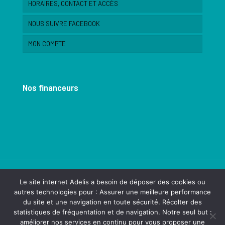
HORAIRES, CONTACT ET ACCÈS
NOUS SUIVRE FACEBOOK
MON COMPTE
Nos financeurs
Le site internet Adelis a besoin de déposer des cookies ou
autres technologies pour : Assurer une meilleure performance
du site et une navigation en toute sécurité. Récolter des
© 2022 Association Adelis - Saint Siméon de Bressieux.
statistiques de fréquentation et de navigation. Notre seul but :
Réalisation
dk&friends
améliorer nos services en continu pour vous proposer une