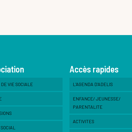
ociation
Accès rapides
DE VIE SOCIALE
L’AGENDA D’ADELIS
E
ENFANCE/ JEUNESSE/
PARENTALITE
SIONS
ACTIVITES
 SOCIAL