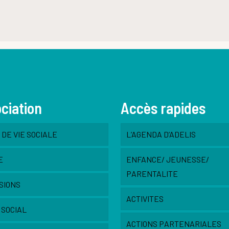
ociation
Accès rapides
DE VIE SOCIALE
L’AGENDA D’ADELIS
E
ENFANCE/ JEUNESSE/
PARENTALITE
SIONS
ACTIVITES
 SOCIAL
ACTIONS PARTENARIALES